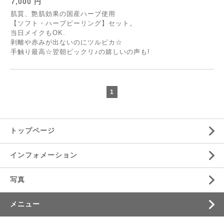
7,000 円
肌質、艶肌効果の国産ハーブ使用
【ソフト・ハーブピーリング】セット。
当日メイクもOK.
剥離や赤みが出ないのにツルピカ☆
手触り最高☆翌朝ビックリ♪の嬉しいの声も!
1
トップページ
インフォメーション
写真
メニュー