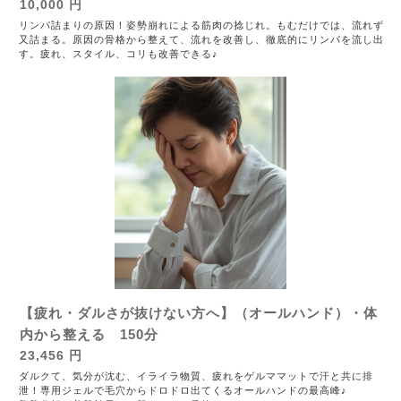
10,000 円
リンパ詰まりの原因！姿勢崩れによる筋肉の捻じれ。もむだけでは、流れず
又詰まる。原因の骨格から整えて、流れを改善し、徹底的にリンパを流し出
す。疲れ、スタイル、コリも改善できる♪
【疲れ・ダルさが抜けない方へ】（オールハンド）・体
内から整える 150分
23,456 円
ダルクて、気分が沈む、イライラ物質、疲れをゲルママットで汗と共に排
泄！専用ジェルで毛穴からドロドロ出てくるオールハンドの最高峰♪