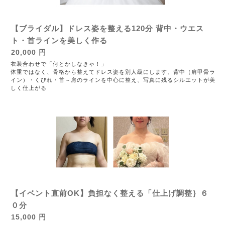
【ブライダル】ドレス姿を整える120分 背中・ウエス
ト・首ラインを美しく作る
20,000 円
衣装合わせで「何とかしなきゃ！」
体重ではなく、骨格から整えてドレス姿を別人級にします。背中（肩甲骨ラ
イン）・くびれ・首～肩のラインを中心に整え、写真に残るシルエットが美
しく仕上がる
【イベント直前OK】負担なく整える「仕上げ調整｝６
０分
15,000 円